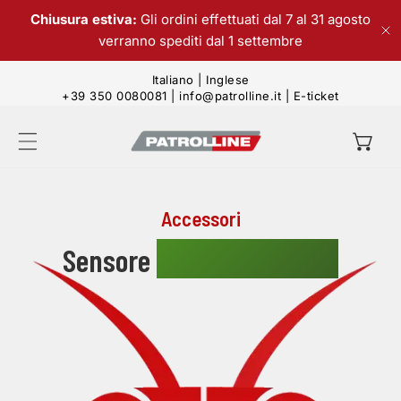
Chiusura estiva:
Gli ordini effettuati dal 7 al 31 agosto
ta al contenuto
verranno spediti dal 1 settembre
Ch
Italiano
|
Inglese
+39 350 0080081
|
info@patrolline.it
|
E-ticket
Accessori
per Auto e Moto
Sensore